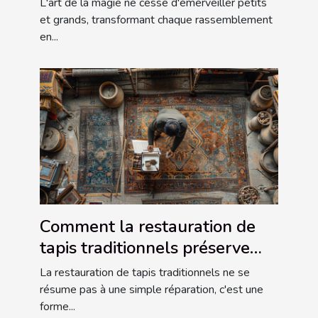
L'art de la magie ne cesse d'émerveiller petits
et grands, transformant chaque rassemblement
en...
Comment la restauration de
tapis traditionnels préserve
l'héritage culturel
La restauration de tapis traditionnels ne se
résume pas à une simple réparation, c'est une
forme...