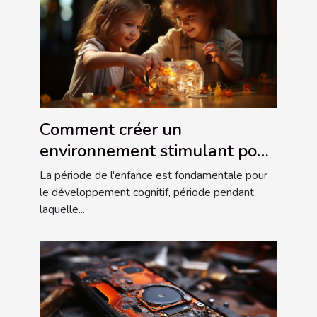
Comment créer un
environnement stimulant pour
le développement cognitif des
La période de l'enfance est fondamentale pour
enfants
le développement cognitif, période pendant
laquelle...