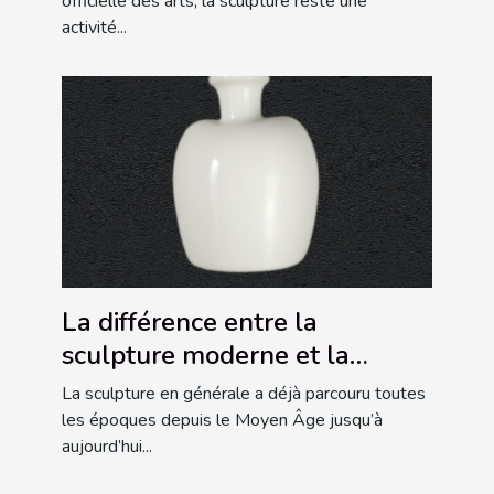
officielle des arts, la sculpture reste une
activité...
La différence entre la
sculpture moderne et la
sculpture grecque antique
La sculpture en générale a déjà parcouru toutes
les époques depuis le Moyen Âge jusqu’à
aujourd’hui...